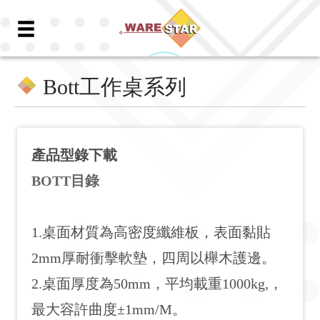
Bott工作桌系列
產品型錄下載
BOTT目錄
1.桌面材質為高密度纖維板，表面黏貼
2mm厚耐衝擊軟墊，四周以櫸木護邊。
2.桌面厚度為50mm，平均載重1000kg,，
最大容許曲度±1mm/M。